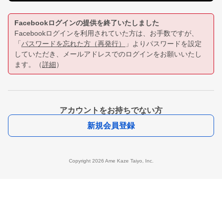
Facebookログインの提供を終了いたしました
Facebookログインを利用されていた方は、お手数ですが、
「
パスワードを忘れた方（再発行）
」よりパスワードを設定
していただき、メールアドレスでのログインをお願いいたし
ます。（
詳細
）
アカウントをお持ちでない方
新規会員登録
Copyright 2026 Ame Kaze Taiyo, Inc.