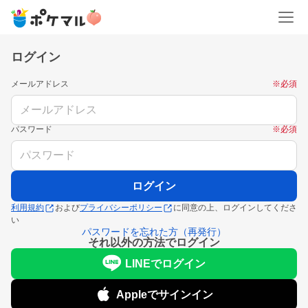
ログイン
メールアドレス
※必須
パスワード
※必須
ログイン
利用規約
および
プライバシーポリシー
に同意の上、
ログインしてくださ
い
パスワードを忘れた方（再発行）
それ以外の方法でログイン
LINEでログイン
Appleでサインイン