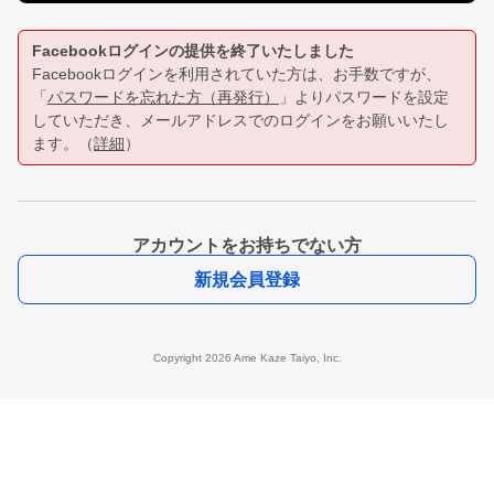
Facebookログインの提供を終了いたしました
Facebookログインを利用されていた方は、お手数ですが、
「
パスワードを忘れた方（再発行）
」よりパスワードを設定
していただき、メールアドレスでのログインをお願いいたし
ます。（
詳細
）
アカウントをお持ちでない方
新規会員登録
Copyright 2026 Ame Kaze Taiyo, Inc.