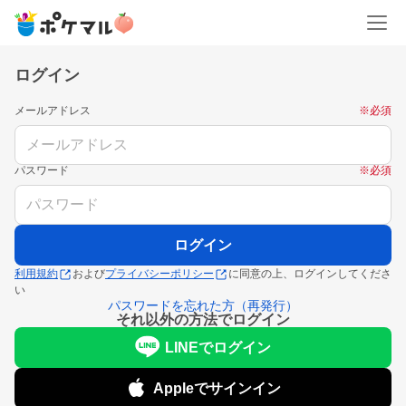
ログイン
メールアドレス
※必須
パスワード
※必須
ログイン
利用規約
および
プライバシーポリシー
に同意の上、
ログインしてくださ
い
パスワードを忘れた方（再発行）
それ以外の方法でログイン
LINEでログイン
Appleでサインイン