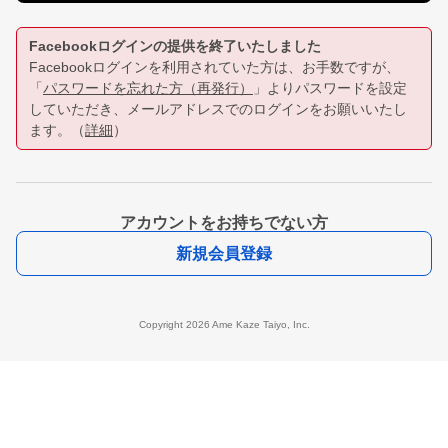
Facebookログインの提供を終了いたしました
Facebookログインを利用されていた方は、お手数ですが、
「
パスワードを忘れた方（再発行）
」よりパスワードを設定
していただき、メールアドレスでのログインをお願いいたし
ます。（
詳細
）
アカウントをお持ちでない方
新規会員登録
Copyright 2026 Ame Kaze Taiyo, Inc.