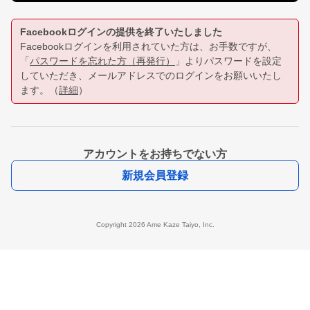
Facebookログインの提供を終了いたしました
Facebookログインを利用されていた方は、お手数ですが、
「
パスワードを忘れた方（再発行）
」よりパスワードを設定
していただき、メールアドレスでのログインをお願いいたし
ます。（
詳細
）
アカウントをお持ちでない方
新規会員登録
Copyright 2026 Ame Kaze Taiyo, Inc.