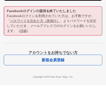
Facebookログインの提供を終了いたしました
Facebookログインを利用されていた方は、お手数ですが、
「
パスワードを忘れた方（再発行）
」よりパスワードを設定
していただき、メールアドレスでのログインをお願いいたし
ます。（
詳細
）
アカウントをお持ちでない方
新規会員登録
Copyright 2026 Ame Kaze Taiyo, Inc.