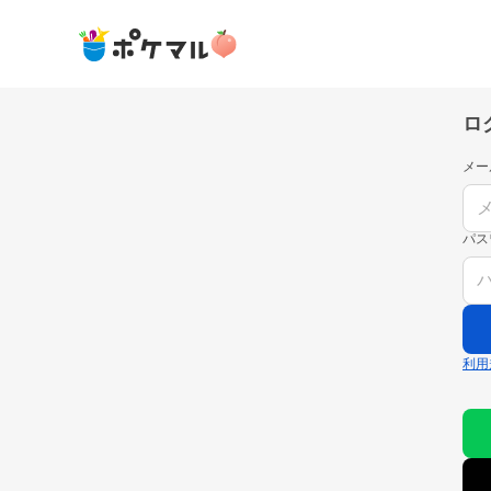
ロ
メー
パス
利用