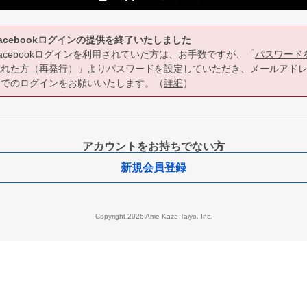
acebookログインの提供を終了いたしました
acebookログインを利用されていた方は、お手数ですが、「
パスワード
忘れた方（再発行）
」よりパスワードを設定していただき、メールアド
スでのログインをお願いいたします。（
詳細
）
アカウントをお持ちでない方
新規会員登録
Copyright 2026 Ame Kaze Taiyo, Inc.