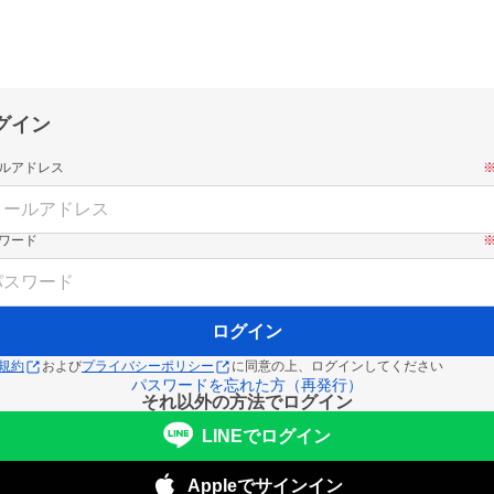
グイン
ルアドレス
ワード
ログイン
規約
および
プライバシーポリシー
に同意の上、
ログインしてください
パスワードを忘れた方（再発行）
それ以外の方法でログイン
LINEでログイン
Appleでサインイン