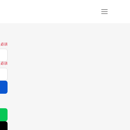
※必須
※必須