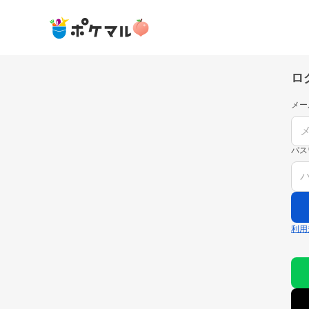
ロ
メー
パス
利用