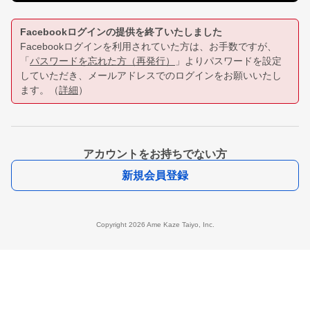
Facebookログインの提供を終了いたしました
Facebookログインを利用されていた方は、お手数ですが、
「
パスワードを忘れた方（再発行）
」よりパスワードを設定
していただき、メールアドレスでのログインをお願いいたし
ます。（
詳細
）
アカウントをお持ちでない方
新規会員登録
Copyright 2026 Ame Kaze Taiyo, Inc.