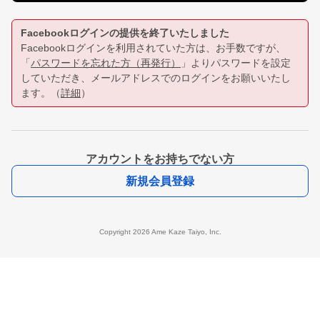
Facebookログインの提供を終了いたしました
Facebookログインを利用されていた方は、お手数ですが、
「
パスワードを忘れた方（再発行）
」よりパスワードを設定
していただき、メールアドレスでのログインをお願いいたし
ます。（
詳細
）
アカウントをお持ちでない方
新規会員登録
Copyright 2026 Ame Kaze Taiyo, Inc.