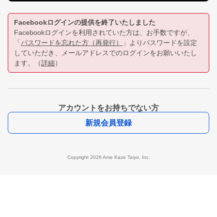
Facebookログインの提供を終了いたしました
Facebookログインを利用されていた方は、お手数ですが、
「
パスワードを忘れた方（再発行）
」よりパスワードを設定
していただき、メールアドレスでのログインをお願いいたし
ます。（
詳細
）
アカウントをお持ちでない方
新規会員登録
Copyright 2026 Ame Kaze Taiyo, Inc.