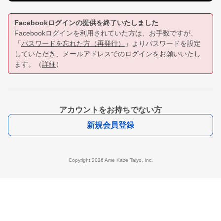
Facebookログインの提供を終了いたしました
Facebookログインを利用されていた方は、お手数ですが、
「
パスワードを忘れた方（再発行）
」よりパスワードを設定
していただき、メールアドレスでのログインをお願いいたし
ます。（
詳細
）
アカウントをお持ちでない方
新規会員登録
Copyright 2026 Ame Kaze Taiyo, Inc.