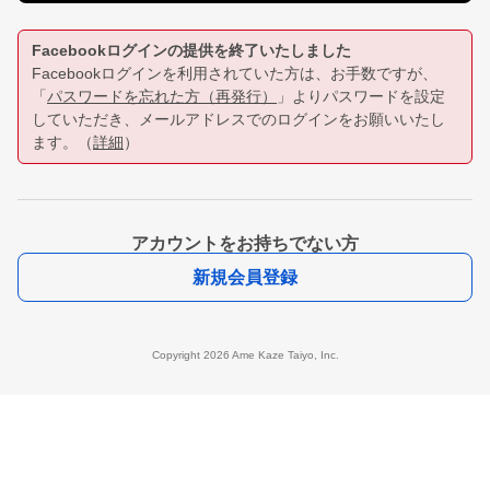
Facebookログインの提供を終了いたしました
Facebookログインを利用されていた方は、お手数ですが、
「
パスワードを忘れた方（再発行）
」よりパスワードを設定
していただき、メールアドレスでのログインをお願いいたし
ます。（
詳細
）
アカウントをお持ちでない方
新規会員登録
Copyright 2026 Ame Kaze Taiyo, Inc.