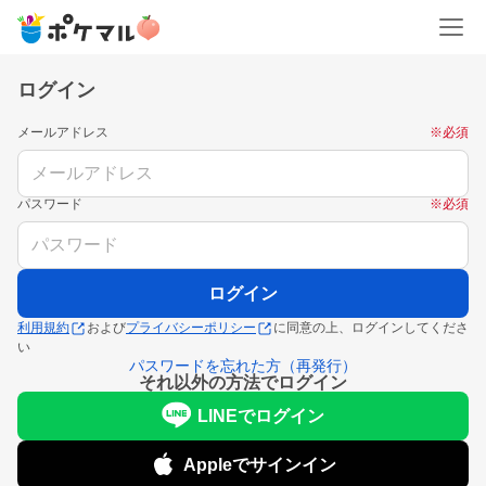
ログイン
メールアドレス
※必須
パスワード
※必須
ログイン
利用規約
および
プライバシーポリシー
に同意の上、
ログインしてくださ
い
パスワードを忘れた方（再発行）
それ以外の方法でログイン
LINEでログイン
Appleでサインイン