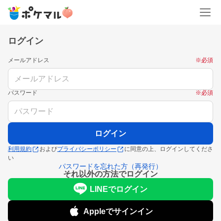
ログイン
メールアドレス
※必須
パスワード
※必須
ログイン
利用規約
および
プライバシーポリシー
に同意の上、
ログインしてくださ
い
パスワードを忘れた方（再発行）
それ以外の方法でログイン
LINEでログイン
Appleでサインイン