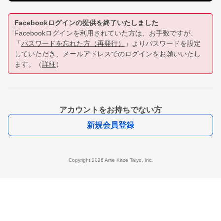
Facebookログインの提供を終了いたしました
Facebookログインを利用されていた方は、お手数ですが、
「
パスワードを忘れた方（再発行）
」よりパスワードを設定
していただき、メールアドレスでのログインをお願いいたし
ます。（
詳細
）
アカウントをお持ちでない方
新規会員登録
Copyright 2026 Ame Kaze Taiyo, Inc.