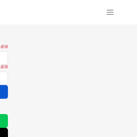
※必須
※必須