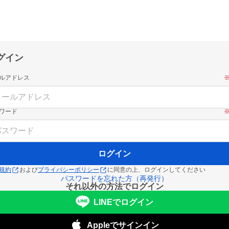
グイン
ルアドレス
ワード
ログイン
規約
および
プライバシーポリシー
に同意の上、
ログインしてください
パスワードを忘れた方（再発行）
それ以外の方法でログイン
LINEでログイン
Appleでサインイン