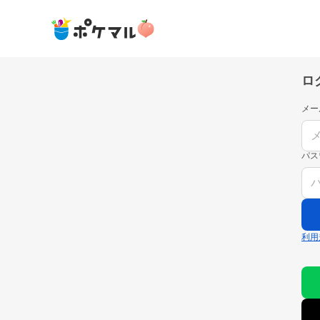
ロ
メー
パス
利用