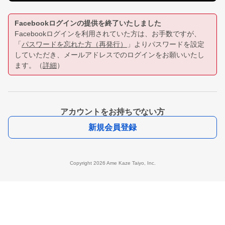
Facebookログインの提供を終了いたしました
Facebookログインを利用されていた方は、お手数ですが、
「
パスワードを忘れた方（再発行）
」よりパスワードを設定
していただき、メールアドレスでのログインをお願いいたし
ます。（
詳細
）
アカウントをお持ちでない方
新規会員登録
Copyright 2026 Ame Kaze Taiyo, Inc.