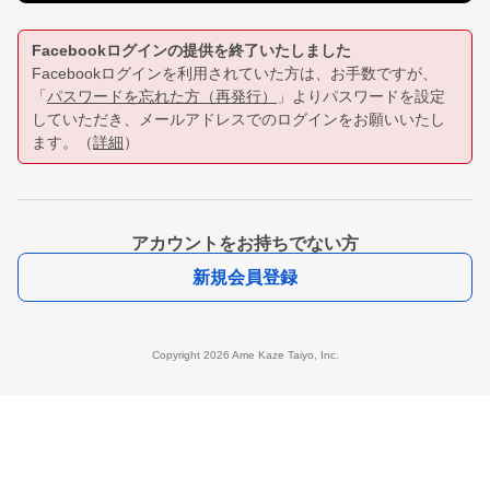
Facebookログインの提供を終了いたしました
Facebookログインを利用されていた方は、お手数ですが、
「
パスワードを忘れた方（再発行）
」よりパスワードを設定
していただき、メールアドレスでのログインをお願いいたし
ます。（
詳細
）
アカウントをお持ちでない方
新規会員登録
Copyright 2026 Ame Kaze Taiyo, Inc.