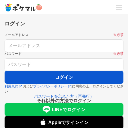
ログイン
メールアドレス
※必須
パスワード
※必須
ログイン
利用規約
および
プライバシーポリシー
に同意の上、
ログインしてくださ
い
パスワードを忘れた方（再発行）
それ以外の方法でログイン
LINEでログイン
Appleでサインイン