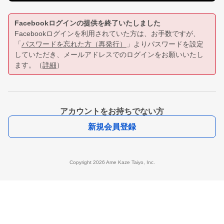
Facebookログインの提供を終了いたしました
Facebookログインを利用されていた方は、お手数ですが、
「
パスワードを忘れた方（再発行）
」よりパスワードを設定
していただき、メールアドレスでのログインをお願いいたし
ます。（
詳細
）
アカウントをお持ちでない方
新規会員登録
Copyright 2026 Ame Kaze Taiyo, Inc.