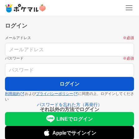
ログイン
メールアドレス
※必須
パスワード
※必須
ログイン
利用規約
および
プライバシーポリシー
に同意の上、
ログインしてくださ
い
パスワードを忘れた方（再発行）
それ以外の方法でログイン
LINEでログイン
Appleでサインイン