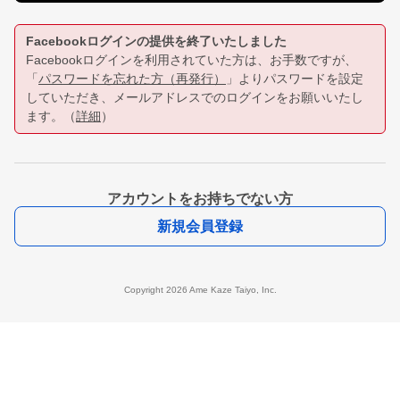
Facebookログインの提供を終了いたしました
Facebookログインを利用されていた方は、お手数ですが、
「
パスワードを忘れた方（再発行）
」よりパスワードを設定
していただき、メールアドレスでのログインをお願いいたし
ます。（
詳細
）
アカウントをお持ちでない方
新規会員登録
Copyright 2026 Ame Kaze Taiyo, Inc.