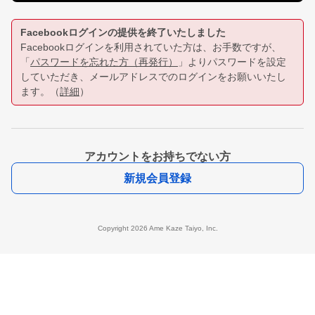
Facebookログインの提供を終了いたしました
Facebookログインを利用されていた方は、お手数ですが、
「
パスワードを忘れた方（再発行）
」よりパスワードを設定
していただき、メールアドレスでのログインをお願いいたし
ます。（
詳細
）
アカウントをお持ちでない方
新規会員登録
Copyright 2026 Ame Kaze Taiyo, Inc.