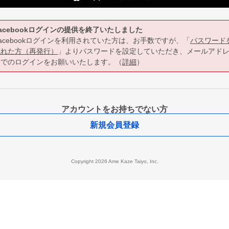
acebookログインの提供を終了いたしました
acebookログインを利用されていた方は、お手数ですが、「
パスワード
忘れた方（再発行）
」よりパスワードを設定していただき、メールアド
スでのログインをお願いいたします。（
詳細
）
アカウントをお持ちでない方
新規会員登録
Copyright 2026 Ame Kaze Taiyo, Inc.