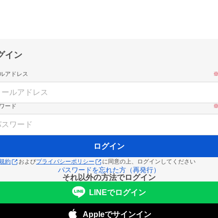
グイン
ルアドレス
ワード
ログイン
規約
および
プライバシーポリシー
に同意の上、
ログインしてください
パスワードを忘れた方（再発行）
それ以外の方法でログイン
LINEでログイン
Appleでサインイン