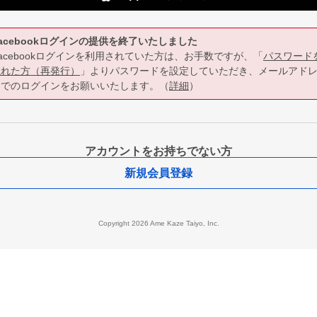
acebookログインの提供を終了いたしました
acebookログインを利用されていた方は、お手数ですが、「
パスワード
忘れた方（再発行）
」よりパスワードを設定していただき、メールアド
スでのログインをお願いいたします。（
詳細
）
アカウントをお持ちでない方
新規会員登録
Copyright 2026 Ame Kaze Taiyo, Inc.