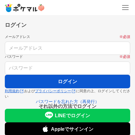
ログイン
メールアドレス
※必須
パスワード
※必須
ログイン
利用規約
および
プライバシーポリシー
に同意の上、
ログインしてくださ
い
パスワードを忘れた方（再発行）
それ以外の方法でログイン
LINEでログイン
Appleでサインイン