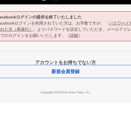
acebookログインの提供を終了いたしました
acebookログインを利用されていた方は、お手数ですが、「
パスワード
忘れた方（再発行）
」よりパスワードを設定していただき、メールアド
スでのログインをお願いいたします。（
詳細
）
アカウントをお持ちでない方
新規会員登録
Copyright 2026 Ame Kaze Taiyo, Inc.