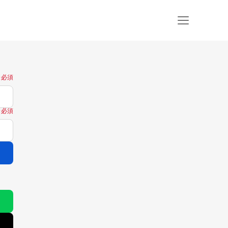
※必須
※必須