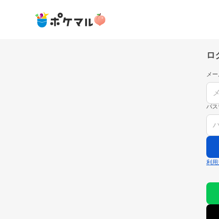
ロ
メー
パス
利用