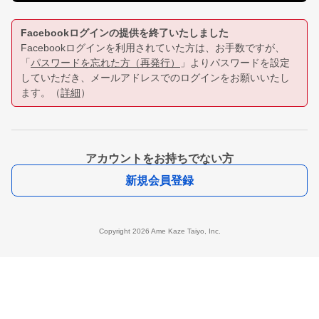
Facebookログインの提供を終了いたしました
Facebookログインを利用されていた方は、お手数ですが、
「
パスワードを忘れた方（再発行）
」よりパスワードを設定
していただき、メールアドレスでのログインをお願いいたし
ます。（
詳細
）
アカウントをお持ちでない方
新規会員登録
Copyright 2026 Ame Kaze Taiyo, Inc.