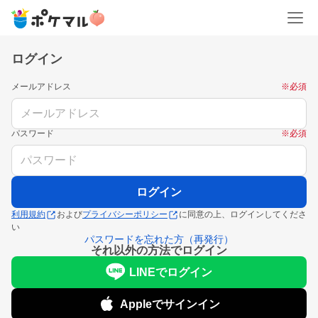
ログイン
メールアドレス
※必須
パスワード
※必須
ログイン
利用規約
および
プライバシーポリシー
に同意の上、
ログインしてくださ
い
パスワードを忘れた方（再発行）
それ以外の方法でログイン
LINEでログイン
Appleでサインイン