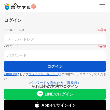
ログイン
メールアドレス
※必須
パスワード
※必須
ログイン
利用規約
および
プライバシーポリシー
に同意の上、
ログインしてくださ
い
パスワードを忘れた方（再発行）
それ以外の方法でログイン
LINEでログイン
Appleでサインイン