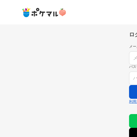
ロ
メー
パス
利用