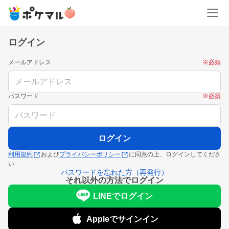
ログイン
メールアドレス
※必須
パスワード
※必須
ログイン
利用規約
および
プライバシーポリシー
に同意の上、
ログインしてくださ
い
パスワードを忘れた方（再発行）
それ以外の方法でログイン
LINEでログイン
Appleでサインイン