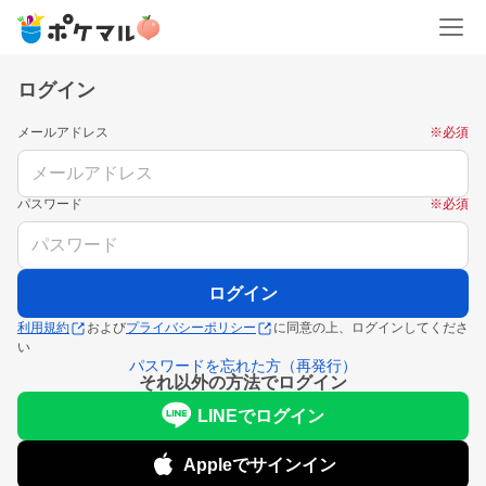
ログイン
メールアドレス
※必須
パスワード
※必須
ログイン
利用規約
および
プライバシーポリシー
に同意の上、
ログインしてくださ
い
パスワードを忘れた方（再発行）
それ以外の方法でログイン
LINEでログイン
Appleでサインイン