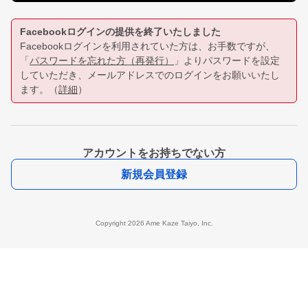
Facebookログインの提供を終了いたしました
Facebookログインを利用されていた方は、お手数ですが、
「
パスワードを忘れた方（再発行）
」よりパスワードを設定
していただき、メールアドレスでのログインをお願いいたし
ます。（
詳細
）
アカウントをお持ちでない方
新規会員登録
Copyright 2026 Ame Kaze Taiyo, Inc.