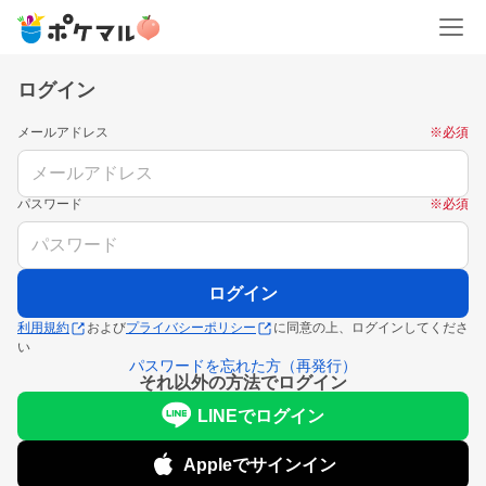
ログイン
メールアドレス
※必須
パスワード
※必須
ログイン
利用規約
および
プライバシーポリシー
に同意の上、
ログインしてくださ
い
パスワードを忘れた方（再発行）
それ以外の方法でログイン
LINEでログイン
Appleでサインイン