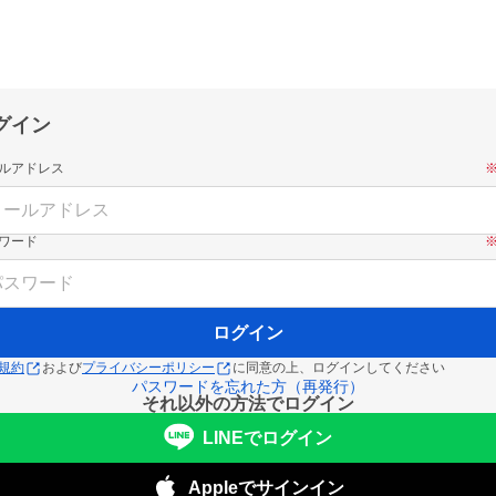
グイン
ルアドレス
ワード
ログイン
規約
および
プライバシーポリシー
に同意の上、
ログインしてください
パスワードを忘れた方（再発行）
それ以外の方法でログイン
LINEでログイン
Appleでサインイン