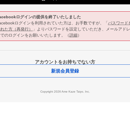
acebookログインの提供を終了いたしました
acebookログインを利用されていた方は、お手数ですが、「
パスワード
忘れた方（再発行）
」よりパスワードを設定していただき、メールアド
スでのログインをお願いいたします。（
詳細
）
アカウントをお持ちでない方
新規会員登録
Copyright 2026 Ame Kaze Taiyo, Inc.