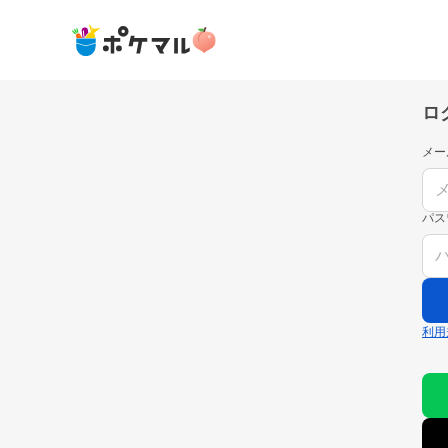
ロ
メー
パス
利用