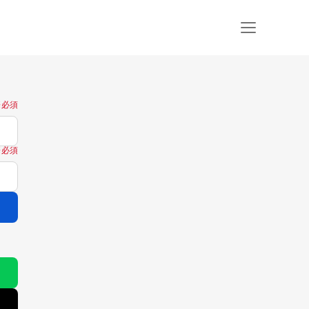
※必須
※必須