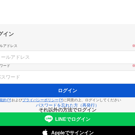
グイン
ルアドレス
ワード
ログイン
規約
および
プライバシーポリシー
に同意の上、
ログインしてください
パスワードを忘れた方（再発行）
それ以外の方法でログイン
LINEでログイン
Appleでサインイン