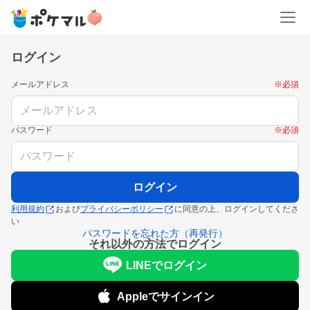
ログイン
メールアドレス
※必須
パスワード
※必須
ログイン
利用規約
および
プライバシーポリシー
に同意の上、
ログインしてくださ
い
パスワードを忘れた方（再発行）
それ以外の方法でログイン
LINEでログイン
Appleでサインイン