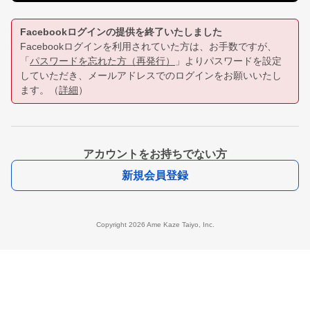
Facebookログインの提供を終了いたしました
Facebookログインを利用されていた方は、お手数ですが、
「
パスワードを忘れた方（再発行）
」よりパスワードを設定
していただき、メールアドレスでのログインをお願いいたし
ます。（
詳細
）
アカウントをお持ちでない方
新規会員登録
Copyright 2026 Ame Kaze Taiyo, Inc.