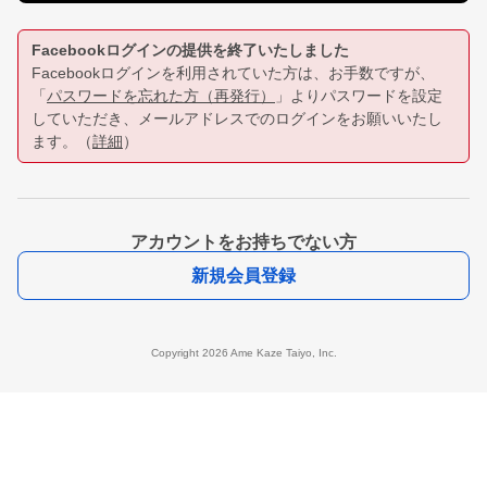
Facebookログインの提供を終了いたしました
Facebookログインを利用されていた方は、お手数ですが、
「
パスワードを忘れた方（再発行）
」よりパスワードを設定
していただき、メールアドレスでのログインをお願いいたし
ます。（
詳細
）
アカウントをお持ちでない方
新規会員登録
Copyright 2026 Ame Kaze Taiyo, Inc.