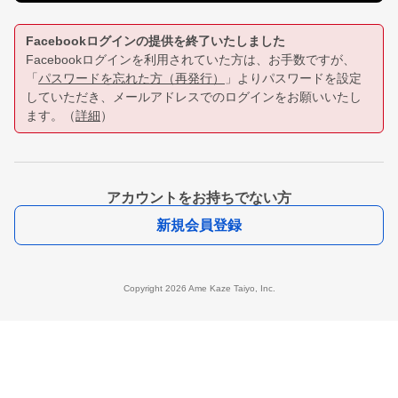
Facebookログインの提供を終了いたしました
Facebookログインを利用されていた方は、お手数ですが、
「
パスワードを忘れた方（再発行）
」よりパスワードを設定
していただき、メールアドレスでのログインをお願いいたし
ます。（
詳細
）
アカウントをお持ちでない方
新規会員登録
Copyright 2026 Ame Kaze Taiyo, Inc.