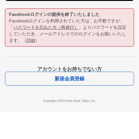
Facebookログインの提供を終了いたしました
Facebookログインを利用されていた方は、お手数ですが、
「
パスワードを忘れた方（再発行）
」よりパスワードを設定
していただき、メールアドレスでのログインをお願いいたし
ます。（
詳細
）
アカウントをお持ちでない方
新規会員登録
Copyright 2026 Ame Kaze Taiyo, Inc.