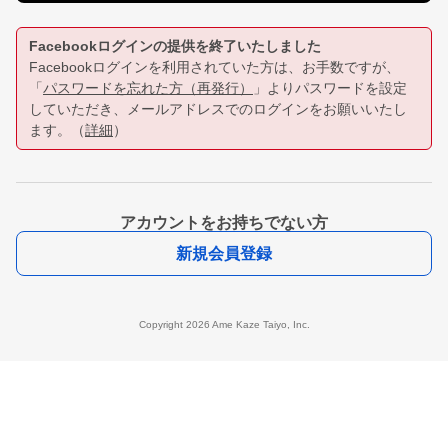
Facebookログインの提供を終了いたしました
Facebookログインを利用されていた方は、お手数ですが、
「
パスワードを忘れた方（再発行）
」よりパスワードを設定
していただき、メールアドレスでのログインをお願いいたし
ます。（
詳細
）
アカウントをお持ちでない方
新規会員登録
Copyright 2026 Ame Kaze Taiyo, Inc.