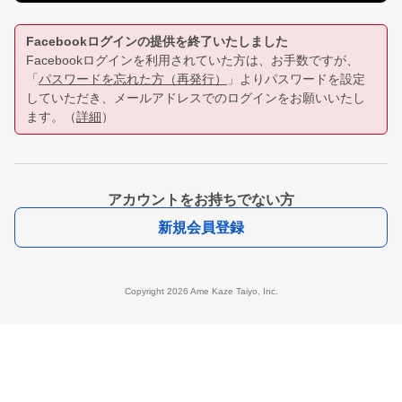
Facebookログインの提供を終了いたしました
Facebookログインを利用されていた方は、お手数ですが、
「
パスワードを忘れた方（再発行）
」よりパスワードを設定
していただき、メールアドレスでのログインをお願いいたし
ます。（
詳細
）
アカウントをお持ちでない方
新規会員登録
Copyright 2026 Ame Kaze Taiyo, Inc.