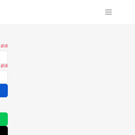
※必須
※必須