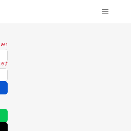
※必須
※必須