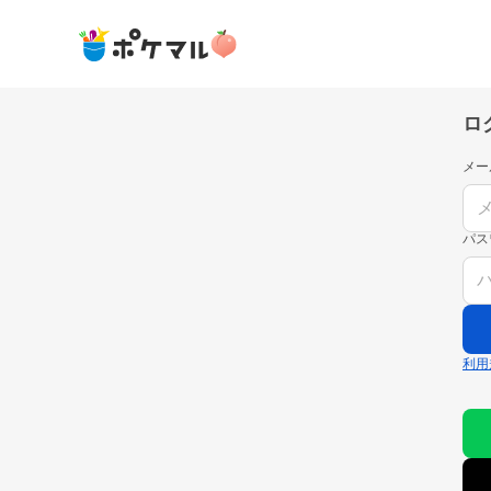
ロ
メー
パス
利用