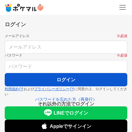
ログイン
メールアドレス
※必須
パスワード
※必須
ログイン
利用規約
および
プライバシーポリシー
に同意の上、
ログインしてくださ
い
パスワードを忘れた方（再発行）
それ以外の方法でログイン
LINEでログイン
Appleでサインイン