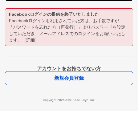
Facebookログインの提供を終了いたしました
Facebookログインを利用されていた方は、お手数ですが、
「
パスワードを忘れた方（再発行）
」よりパスワードを設定
していただき、メールアドレスでのログインをお願いいたし
ます。（
詳細
）
アカウントをお持ちでない方
新規会員登録
Copyright 2026 Ame Kaze Taiyo, Inc.