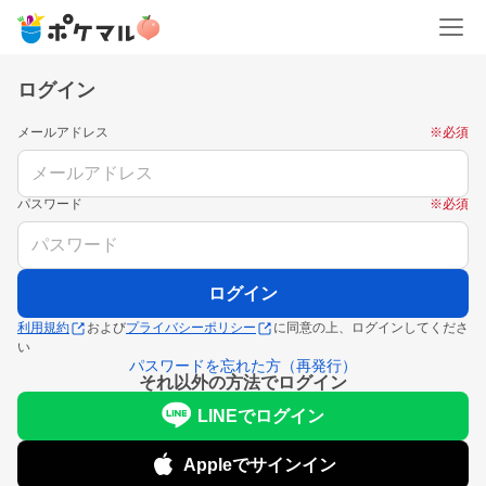
ログイン
メールアドレス
※必須
パスワード
※必須
ログイン
利用規約
および
プライバシーポリシー
に同意の上、
ログインしてくださ
い
パスワードを忘れた方（再発行）
それ以外の方法でログイン
LINEでログイン
Appleでサインイン