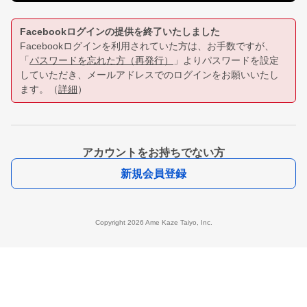
Facebookログインの提供を終了いたしました
Facebookログインを利用されていた方は、お手数ですが、
「
パスワードを忘れた方（再発行）
」よりパスワードを設定
していただき、メールアドレスでのログインをお願いいたし
ます。（
詳細
）
アカウントをお持ちでない方
新規会員登録
Copyright 2026 Ame Kaze Taiyo, Inc.