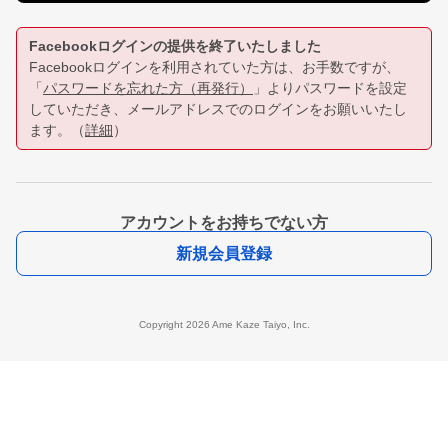
Facebookログインの提供を終了いたしました
Facebookログインを利用されていた方は、お手数ですが、
「
パスワードを忘れた方（再発行）
」よりパスワードを設定
していただき、メールアドレスでのログインをお願いいたし
ます。（
詳細
）
アカウントをお持ちでない方
新規会員登録
Copyright 2026 Ame Kaze Taiyo, Inc.