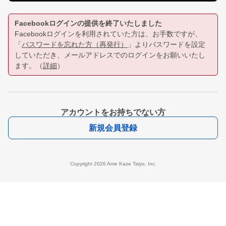
Facebookログインの提供を終了いたしました
Facebookログインを利用されていた方は、お手数ですが、
「
パスワードを忘れた方（再発行）
」よりパスワードを設定
していただき、メールアドレスでのログインをお願いいたし
ます。（
詳細
）
アカウントをお持ちでない方
新規会員登録
Copyright 2026 Ame Kaze Taiyo, Inc.